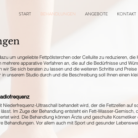
START
BEHANDLUNGEN
ANGEBOTE
KONTAKT
ngen
u um ungeliebte Fettpölsterchen oder Cellulite zu reduzieren, die H
en mehrere apparative Verfahren an, die auf die Bedürfnisse und Wü
wir Sie sich beraten zu lassen und die weiteren Schritte und Preise
in unserem Studio durch und die Beschreibung soll Ihnen einen kle
Radiofrequenz
t Niederfrequenz-Ultraschall behandelt wird, der die Fettzellen auf
zen lässt. Im Zuge der Behandlung entsteht ein Fett-Wasser-Gemisc
wertet wird. Die Behandlung können Ärzte und geschulte Kosmetiker
ere Behandlungen. Vor allem auch mit Sport und gesunder Lebenswe