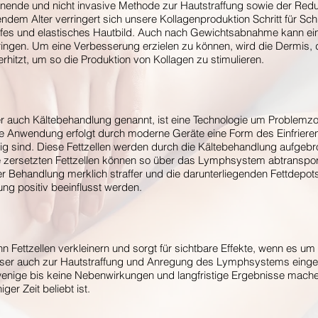
onende und nicht invasive Methode zur Hautstraffung sowie der Reduk
em Alter verringert sich unsere Kollagenproduktion Schritt für Schri
raffes und elastisches Hautbild. Auch nach Gewichtsabnahme kann ei
bringen. Um eine Verbesserung erzielen zu können, wird die Dermis, 
erhitzt, um so die Produktion von Kollagen zu stimulieren.
r auch Kältebehandlung genannt, ist eine Technologie um Problemz
e Anwendung erfolgt durch moderne Geräte eine Form des Einfrieren
ig sind. Diese Fettzellen werden durch die Kältebehandlung aufgeb
 zersetzten Fettzellen können so über das Lymphsystem abtransport
r Behandlung merklich straffer und die darunterliegenden Fettdepots
ng positiv beeinflusst werden.
 Fettzellen verkleinern und sorgt für sichtbare Effekte, wenn es um
laser auch zur Hautstraffung und Anregung des Lymphsystems einge
enige bis keine Nebenwirkungen und langfristige Ergebnisse mache
iger Zeit beliebt ist.